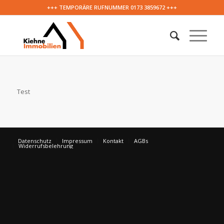
+++ TEMPORÄRE RUFNUMMER 0173 3859672 +++
Test
Datenschutz
Impressum
Kontakt
AGBs
Widerrufsbelehrung